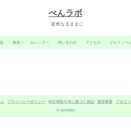
ぺんラボ
徒然なるままに
物販
業務
カレンダー
問い合わせ
アクセス
プロフィー
ーム
プライバシーポリシー
特定商取引等に基づく表記
運営概要
プロフィ
© penlabo