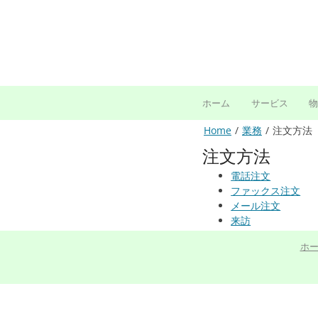
コ
ン
テ
ン
ツ
へ
ス
ホーム
サービス
キ
ッ
Home
業務
注文方法
プ
注文方法
電話注文
ファックス注文
メール注文
来訪
ホ