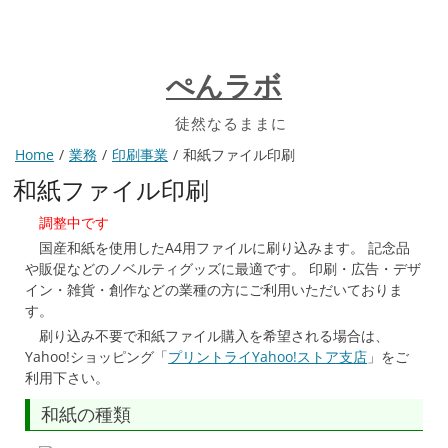
コ
ン
テ
ン
ぺんラボ
ツ
へ
徒然なるままに
ス
Home
業務
印刷事業
和紙ファイル印刷
キ
ッ
和紙ファイル印刷
プ
調整中です
国産和紙を使用したA4用ファイルに刷り込みます。 記念品
や販促などのノベルティグッズに最適です。 印刷・広告・デザ
イン・雑貨・創作などの業種の方にご利用いただいておりま
す。
刷り込み不要で和紙ファイル購入を希望される場合は、
Yahoo!ショッピング「
プリントライYahoo!ストア支店
」をご
利用下さい。
和紙の種類