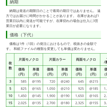
納期
納期は発送の期限日のことで着荷の期日ではありません。 遠
方ではお届けに時間がかかることがあります。 在庫があれば1
営業日以内に発送が可能ですが、在庫切れの場合は仕入に3営
業日が必要になります。
価格（下代）
価格は1件（1回）の発注におけるもので、税抜きの金額で
す。 和紙ファイルの種類を変更しても単価は変わりません。
片面モノクロ
片面カラー
両面モノクロ
/
枚
数
価格
単価
価格
単価
価格
単価
（円）
（円）
（円）
（円）
（円）
（円）
（
3
585
@195
720
@240
645
@215
5
825
@165
1,050
@210
925
@185
1
10
1,450
@145
1,900
@190
1,650
@165
2
15
2,025
@135
2,700
@180
2,325
@155
3