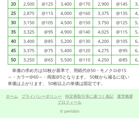
20
2,500
@125
3,400
@170
2,900
@145
3
25
2,875
@115
4,000
@160
3,375
@135
4
30
3,150
@105
4,500
@150
3,750
@125
5
35
3,325
@95
4,900
@140
4,025
@115
5
40
3,400
@85
5,200
@130
4,200
@105
6
45
3,375
@75
5,400
@120
4,275
@95
6
50
3,250
@65
5,500
@110
4,250
@85
6
単価の求め方は50枚が基準で、用紙代@50・モノクロ@15
～・カラー@60～・両面@5となります。 50枚から減るに従い
単価は上がります。 50枚以上の単価は固定です。
ホーム
プライバシーポリシー
特定商取引等に基づく表記
運営概要
プロフィール
© penlabo