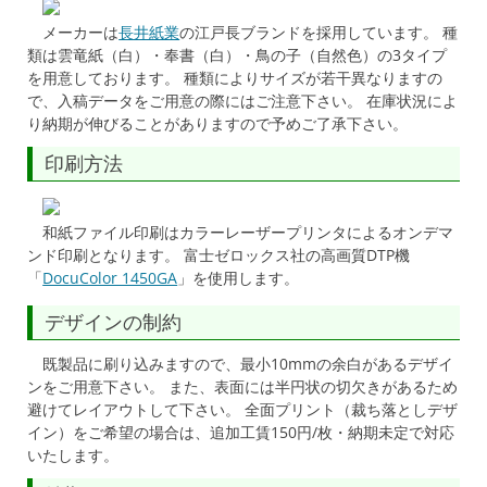
メーカーは
長井紙業
の江戸長ブランドを採用しています。 種
類は雲竜紙（白）・奉書（白）・鳥の子（自然色）の3タイプ
を用意しております。 種類によりサイズが若干異なりますの
で、入稿データをご用意の際にはご注意下さい。 在庫状況によ
り納期が伸びることがありますので予めご了承下さい。
印刷方法
和紙ファイル印刷はカラーレーザープリンタによるオンデマ
ンド印刷となります。 富士ゼロックス社の高画質DTP機
「
DocuColor 1450GA
」を使用します。
デザインの制約
既製品に刷り込みますので、最小10mmの余白があるデザイ
ンをご用意下さい。 また、表面には半円状の切欠きがあるため
避けてレイアウトして下さい。 全面プリント（裁ち落としデザ
イン）をご希望の場合は、追加工賃150円/枚・納期未定で対応
いたします。