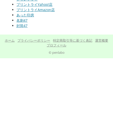
プリントライYahoo!店
プリントライAmazon店
あった印房
名刺47
封筒47
ホーム
プライバシーポリシー
特定商取引等に基づく表記
運営概要
プロフィール
© penlabo