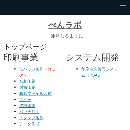
ぺんラボ
徒然なるままに
トップページ
印刷事業
システム開発
缶バッジ製作
＜ＮＥ
印刷注文管理システ
Ｗ＞
ム（POAS）
名刺印刷
封筒印刷
和紙ファイル印刷
コピー
資料印刷
パウチ加工
スタンプ製作
データ作成