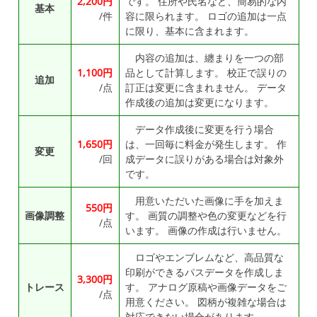
2,200
です。 住所や氏名など、簡易的な内
基本
/件
容に限られます。 ロゴの追加は一点
に限り、基本に含まれます。
内容の追加は、纏まりを一つの部
1,100
品として計算します。 校正で誤りの
追加
/点
訂正は変更に含まれません。 データ
作成後の追加は変更になります。
データ作成後に変更を行う場合
1,650
は、一回毎に料金が発生します。 作
変更
/回
成データに誤りがある場合は対象外
です。
用意いただいた画像に手を加えま
550
画像調整
す。 画質の調整や色の変更などを行
/点
います。 画像の作成は行いません。
ロゴやエンブレムなど、高品質な
印刷ができるパスデータを作成しま
3,300
トレース
す。 アナログ原稿や画像データをご
/点
用意ください。 図柄が複雑な場合は
対応できない場合があります。