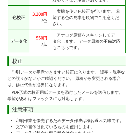
実機を使い色校正を行います。 希
3,300
色校正
望する色の見本を現物でご用意くだ
/色
さい。
アナログ原稿をスキャンしてデー
550
データ化
タ化します。 データ原稿の不備対応
/点
もこちらです。
校正
印刷データが用意できますと校正に入ります。 誤字・脱字な
どの誤りがないかご確認ください。 原稿から変更される場合
は、修正代金が必要になります。
PDF形式の校正用紙データを添付したメールを送信します。
希望があればファックスにも対応します。
注意事項
印刷作業を優先するためデータ作成は概ね遅れ気味です。
文字の書体は似ているものを使用します。
データ作成料金に印刷料金は含まれません。