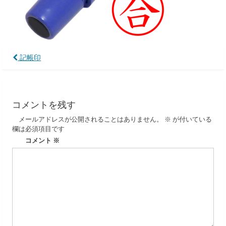
投
記帳印
稿
ナ
コメントを残す
ビ
メールアドレスが公開されることはありません。
※
が付いている
ゲ
欄は必須項目です
ー
コメント
※
シ
ョ
ン